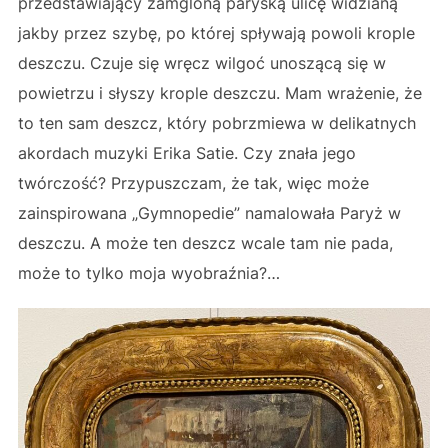
przedstawiający zamgloną paryską ulicę widzianą
jakby przez szybę, po której spływają powoli krople
deszczu. Czuje się wręcz wilgoć unoszącą się w
powietrzu i słyszy krople deszczu. Mam wrażenie, że
to ten sam deszcz, który pobrzmiewa w delikatnych
akordach muzyki Erika Satie. Czy znała jego
twórczość? Przypuszczam, że tak, więc może
zainspirowana „Gymnopedie” namalowała Paryż w
deszczu. A może ten deszcz wcale tam nie pada,
może to tylko moja wyobraźnia?…