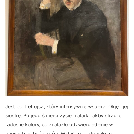
Jest portret ojca, który intensywnie wspierał Olgę i jej
siostrę. Po jego śmierci życie malarki jakby straciło
radosne kolory, co znalazło odzwierciedlenie w
barwach jej twórczości. Widać to doskonale na