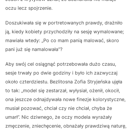
oczu lecz spojrzenie.
Doszukiwała się w portretowanych prawdy, drażniło
ją, kiedy kobiety przychodziły na sesję wymalowane;
mawiała wtedy: „Po co mam panią malować, skoro
pani już się namalowała”?
Aby swój cel osiągnąć potrzebowała dużo czasu,
sesje trwały po dwie godziny i było ich zazwyczaj
około czterdziestu. Bezlitosna Zofia Stryjeńska ujęła
to tak: „model się zestarzał, wyłysiał, ożenił, okocił,
ona jeszcze odnajdywała nowe finezje kolorystyczne,
musiał pozować, chciał czy nie chciał, chyba że
umarł”. Nic dziwnego, że oczy modela wyrażały
zmęczenie, zniechęcenie, obnażały prawdziwą naturę,