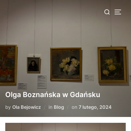
Skip
Search
to
TOGG
for:
content
Olga Boznańska w Gdańsku
Posted
by
Ola Bejowicz
in
Blog
on
7 lutego, 2024
on