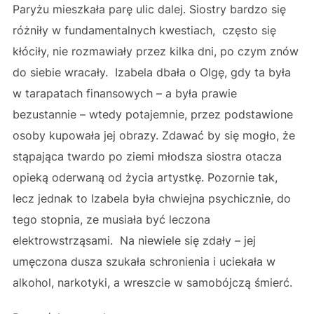
Paryżu mieszkała parę ulic dalej. Siostry bardzo się
różniły w fundamentalnych kwestiach, często się
kłóciły, nie rozmawiały przez kilka dni, po czym znów
do siebie wracały. Izabela dbała o Olgę, gdy ta była
w tarapatach finansowych – a była prawie
bezustannie – wtedy potajemnie, przez podstawione
osoby kupowała jej obrazy. Zdawać by się mogło, że
stąpająca twardo po ziemi młodsza siostra otacza
opieką oderwaną od życia artystkę. Pozornie tak,
lecz jednak to Izabela była chwiejna psychicznie, do
tego stopnia, ze musiała być leczona
elektrowstrząsami. Na niewiele się zdały – jej
umęczona dusza szukała schronienia i uciekała w
alkohol, narkotyki, a wreszcie w samobójczą śmierć.