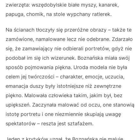
zwierzęta: wszędobylskie białe myszy, kanarek,
papuga, chomik, na stole wypchany ratlerek.
Na ścianach tłoczyły się przeróżne obrazy – także te
zamówione, namalowane lecz nie odebrane. Zdarzało
się, że zamawiający nie odbierali portretów, gdyż nie
podobał im się ich wizerunek. Boznańska miała swój
sposób pojmowania piękna. Uroda modela nie była
celem jej twórczości – charakter, emocje, uczucia,
emanacja duszy były istotniejsze niż zewnętrzne
piękno. Malowała człowieka takim, jakim był, bez
upiększeń. Zaczynała malować od oczu, one stanowią
istotę portretu i one niezmiennie skupiają uwagę
spektatorów – reszta jest sztafażem.
Jeden z krytyków uznał, że Boznańska nie maluje