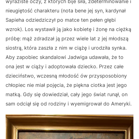
wyraziste oczy, z których bije siła, zdeterminowanie i
nieugiętość charakteru (nota bene jej syn, kardynał
Sapieha odziedziczył po matce ten pełen głębi
wzrok). Los wystawił ją jako kobietę i żonę na ciężką
próbę: mąż zdradzał ją przez wiele lat z jej młodszą
siostrą, która zaszła z nim w ciążę i urodziła synka.
Aby zapobiec skandalowi Jadwiga udawała, że to
ona jest w ciąży i adoptowała dziecko. Przez całe
dzieciństwo, wczesną młodość ów przysposobiony
chłopiec nie miał pojęcia, że piękna ciotka jest jego
matką. Gdy się dowiedział, cały jego świat runął, on
sam odciął się od rodziny i wyemigrował do Ameryki.