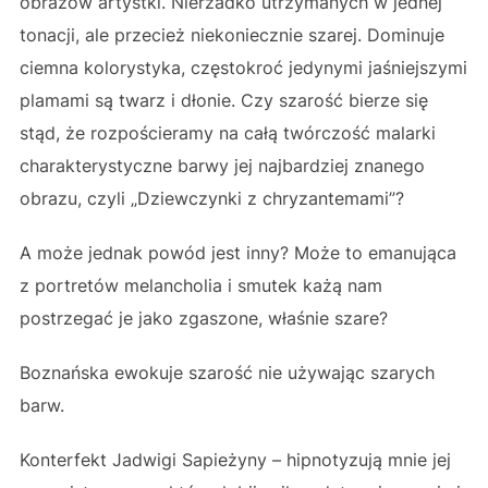
obrazów artystki. Nierzadko utrzymanych w jednej
tonacji, ale przecież niekoniecznie szarej. Dominuje
ciemna kolorystyka, częstokroć jedynymi jaśniejszymi
plamami są twarz i dłonie. Czy szarość bierze się
stąd, że rozpościeramy na całą twórczość malarki
charakterystyczne barwy jej najbardziej znanego
obrazu, czyli „Dziewczynki z chryzantemami”?
A może jednak powód jest inny? Może to emanująca
z portretów melancholia i smutek każą nam
postrzegać je jako zgaszone, właśnie szare?
Boznańska ewokuje szarość nie używając szarych
barw.
Konterfekt Jadwigi Sapieżyny – hipnotyzują mnie jej