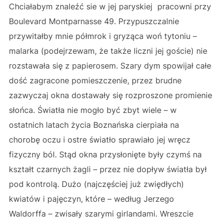
Chciałabym znaleźć sie w jej paryskiej pracowni przy
Boulevard Montparnasse 49. Przypuszczalnie
przywitałby mnie półmrok i gryząca woń tytoniu –
malarka (podejrzewam, że także liczni jej goście) nie
rozstawała się z papierosem. Szary dym spowijał całe
dość zagracone pomieszczenie, przez brudne
zazwyczaj okna dostawały się rozproszone promienie
słońca. Światła nie mogło być zbyt wiele – w
ostatnich latach życia Boznańska cierpiała na
chorobę oczu i ostre światło sprawiało jej wręcz
fizyczny ból. Stąd okna przysłonięte były czymś na
kształt czarnych żagli – przez nie dopływ światła był
pod kontrolą. Dużo (najczęściej już zwiędłych)
kwiatów i pajęczyn, które – według Jerzego
Waldorffa – zwisały szarymi girlandami. Wreszcie