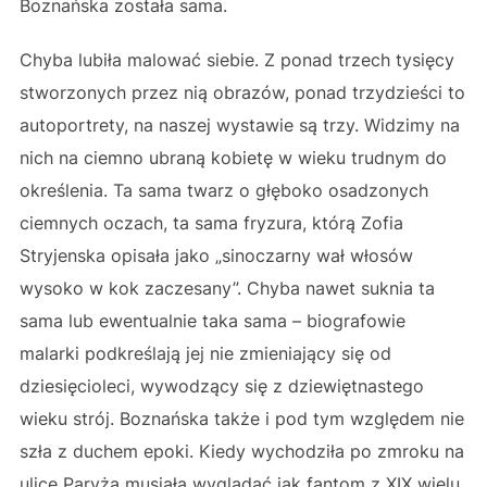
Boznańska została sama.
Chyba lubiła malować siebie. Z ponad trzech tysięcy
stworzonych przez nią obrazów, ponad trzydzieści to
autoportrety, na naszej wystawie są trzy. Widzimy na
nich na ciemno ubraną kobietę w wieku trudnym do
określenia. Ta sama twarz o głęboko osadzonych
ciemnych oczach, ta sama fryzura, którą Zofia
Stryjenska opisała jako „sinoczarny wał włosów
wysoko w kok zaczesany”. Chyba nawet suknia ta
sama lub ewentualnie taka sama – biografowie
malarki podkreślają jej nie zmieniający się od
dziesięcioleci, wywodzący się z dziewiętnastego
wieku strój. Boznańska także i pod tym względem nie
szła z duchem epoki. Kiedy wychodziła po zmroku na
ulice Paryża musiała wyglądać jak fantom z XIX wielu.