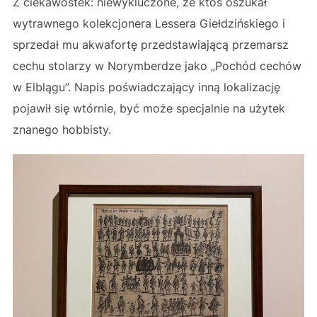
Z ciekawostek: niewykluczone, że ktoś oszukał
wytrawnego kolekcjonera Lessera Giełdzińskiego i
sprzedał mu akwafortę przedstawiającą przemarsz
cechu stolarzy w Norymberdze jako „Pochód cechów
w Elblągu”. Napis poświadczający inną lokalizację
pojawił się wtórnie, być może specjalnie na użytek
znanego hobbisty.