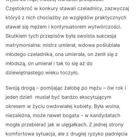
Częstokroć w konkury stawali czeladnicy, zazwyczaj
któryś z nich chociażby ze względów praktycznych
stawał się mężem i kontynuatorem wytwórczości.
Skutkiem tych przepisów była swoista sukcesja
matrymonialna: mistrz umierał, wdowa poślubiała
młodego czeladnika, ona umierała, on żenił się z
młodszą, on umierał i tak to się aż do
dziewiętnastego wieku toczyło.
Swoją drogą – pomijając żałobę po mężu – ów rok i
jeden dzień musiał być bardzo ekscytującym
okresem w życiu owdowiałej kobiety. Była wolna,
niezależna, może nawet bogata – w kandydatach
mogła przebierać jak w ulęgałkach. Z jednej strony
komfortowa sytuacja, ale z drugiej ryzyko padnięcia