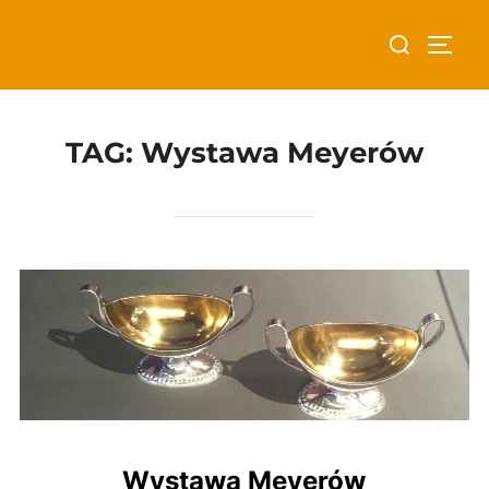
Skip
Search
to
TOGG
for:
content
TAG:
Wystawa Meyerów
Wystawa Meyerów