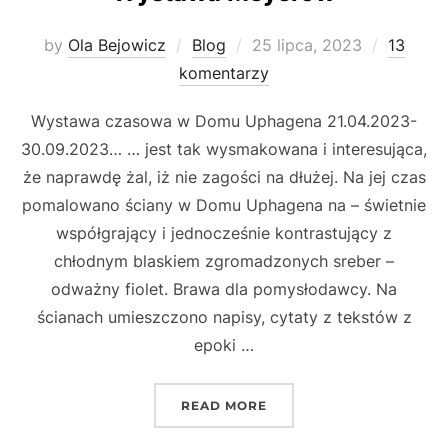
Posted
by
Ola Bejowicz
Blog
25 lipca, 2023
13
on
komentarzy
Wystawa czasowa w Domu Uphagena 21.04.2023-
30.09.2023… … jest tak wysmakowana i interesująca,
że naprawdę żal, iż nie zagości na dłużej. Na jej czas
pomalowano ściany w Domu Uphagena na – świetnie
współgrający i jednocześnie kontrastujący z
chłodnym blaskiem zgromadzonych sreber –
odważny fiolet. Brawa dla pomysłodawcy. Na
ścianach umieszczono napisy, cytaty z tekstów z
epoki …
„WYSTAWA MEYERÓW”
READ MORE